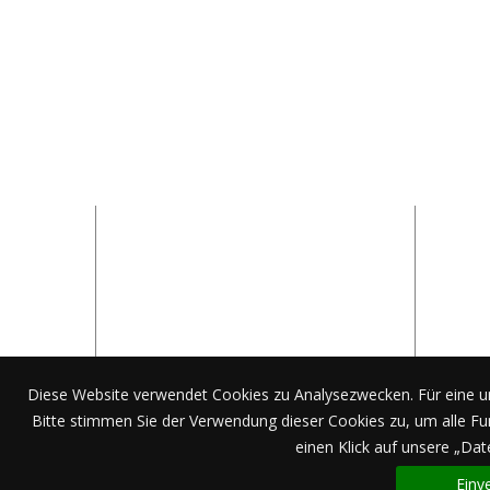
Presse
Aktuelles
Bildergalerie
Stellenangebote
Pressemitteilungen
Ansprechpartner
Diese Website verwendet Cookies zu Analysezwecken. Für eine u
Aktu
Bitte stimmen Sie der Verwendung dieser Cookies zu, um alle Fun
einen Klick auf unsere „Da
Einv