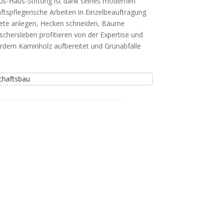
s-Haus-Stiftung ist dank seines modernen
tspflegerische Arbeiten in Einzelbeauftragung
eete anlegen, Hecken schneiden, Bäume
chersleben profitieren von der Expertise und
dem Kaminholz aufbereitet und Grünabfälle