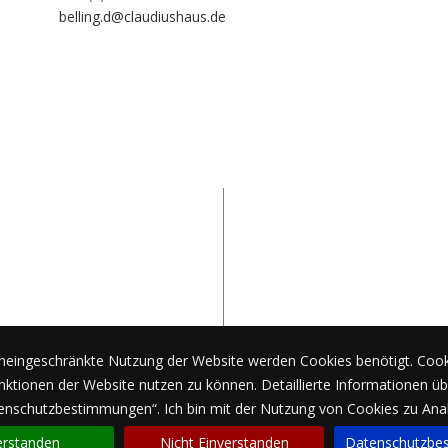
belling.d@claudiushaus.de
Stellenangebote
neingeschränkte Nutzung der Website werden Cookies benötigt. Cook
elle Angebote finden sie hier!
ktionen der Website nutzen zu können. Detaillierte Informationen üb
tenschutzbestimmungen“. Ich bin mit der Nutzung von Cookies zu An
erstanden
Nicht Einverstanden
Datenschutzbe