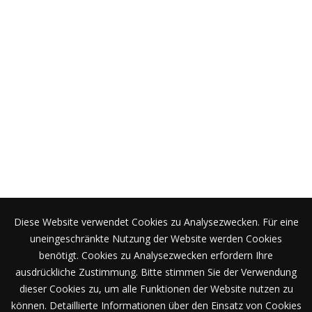
Aktuelles
Bildergalerie
Stellenangebote
Pressemitteilungen
Ansprechpartner
Stellenangebote
Aktuelle Angebote finden sie hier!
Diese Website verwendet Cookies zu Analysezwecken. Für eine
uneingeschränkte Nutzung der Website werden Cookies
benötigt. Cookies zu Analysezwecken erfordern Ihre
Bildergalerie
ausdrückliche Zustimmung. Bitte stimmen Sie der Verwendung
dieser Cookies zu, um alle Funktionen der Website nutzen zu
können. Detaillierte Informationen über den Einsatz von Cookies