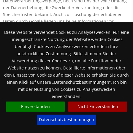
Datenverarbeitungsvorgänge, noch sind uns der volle Umfang
der Datenerhebung, die Zwecke der Verarbeitung oder die
Speicherfristen bekannt. Auch zur Löschung der erhobenen
Daten durch Google liegen uns keine Informationen vor.
Diese Website verwendet Cookies zu Analysezwecken. Für eine
5. Widerspruchs- und Beseitigungsmöglichkeiten
uneingeschränkte Nutzung der Website werden Cookies
Durch eine Änderung der Einstellungen in Ihrem
benötigt. Cookies zu Analysezwecken erfordern Ihre
Internetbrowser können Sie die Übertragung von Cookies
ausdrückliche Zustimmung. Bitte stimmen Sie der
deaktivieren oder einschränken; bereits gespeicherte Cookies
Verwendung dieser Cookies zu, um alle Funktionen der
können jederzeit gelöscht werden. Dies kann auch
Website nutzen zu können. Detaillierte Informationen über
automatisiert erfolgen. wir weisen Sie jedoch daraufhin, dass
den Einsatz von Cookies auf dieser Website erhalten Sie durch
Sie in diesem Fall gegebenenfalls nicht sämtliche Funktionen
einen Klick auf unsere „Datenschutzbestimmungen“. Ich bin
dieser Website vollumfänglich nutzen können. Sie können
mit der Nutzung von Cookies zu Analysezwecken
darüber hinaus die Erfassung der durch den Cookie erzeugten
einverstanden.
und auf Ihre Nutzung der Website bezogenen Daten (inkl. Ihrer
IP-Adresse) an Google sowie die Verarbeitung dieser Daten
Einverstanden
Nicht Einverstanden
durch Google verhindern, indem Sie das unter folgendem Link
Datenschutzbestimmungen
verfügbare Browser-Plugin herunterladen und installieren:
https://tools.google.com/dlpage/gaoptout?hl=de.