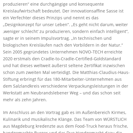
produzieren“ eine durchgängige und konsequente
Kreislaufwirtschaft bedeutet. Der innovationsaffine Sasse ist
ein Verfechter dieses Prinzips und nennt es das
„Designkonzept für unser Leben“. „Es geht nicht darum, weiter
‚weniger schlecht‘ zu produzieren, sondern einfach intelligent“,
sagte er in seinem Impulsvortrag. „In technischen und
biologischen Kreisläufen nach den Vorbildern in der Natur.“
Sein 2005 gegründetes Unternehmen NOVO-TECH erreichte
2020 erstmals den Cradle-to-Cradle-Certified-Goldstandard
und hat dieses weltweit äußerst seltene Zertifikat inzwischen
schon zum zweiten Mal verteidigt. Die Matthias-Claudius-Haus-
Stiftung erbringt für das 180-Mitarbeiter-Unternehmen aus
dem Salzlandkreis verschiedene Verpackungsleistungen in der
Werkstatt am Neubrandslebener Weg – und das schon seit
mehr als zehn Jahren.
Im Anschluss an den Vortrag gab es im Außenbereich Kirmes,
Kulinarik und musikalische Klänge. Das Team von WÜRSTLICH
aus Magdeburg kredenzte aus dem Food-Truck heraus frische,
handgemachte Burger und das Duo Handgemacht dazu die