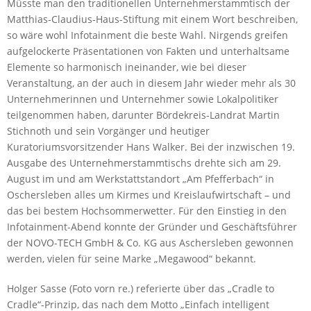
Müsste man den traditionellen Unternehmerstammtisch der
Matthias-Claudius-Haus-Stiftung mit einem Wort beschreiben,
so wäre wohl Infotainment die beste Wahl. Nirgends greifen
aufgelockerte Präsentationen von Fakten und unterhaltsame
Elemente so harmonisch ineinander, wie bei dieser
Veranstaltung, an der auch in diesem Jahr wieder mehr als 30
Unternehmerinnen und Unternehmer sowie Lokalpolitiker
teilgenommen haben, darunter Bördekreis-Landrat Martin
Stichnoth und sein Vorgänger und heutiger
Kuratoriumsvorsitzender Hans Walker. Bei der inzwischen 19.
Ausgabe des Unternehmerstammtischs drehte sich am 29.
August im und am Werkstattstandort „Am Pfefferbach“ in
Oschersleben alles um Kirmes und Kreislaufwirtschaft – und
das bei bestem Hochsommerwetter. Für den Einstieg in den
Infotainment-Abend konnte der Gründer und Geschäftsführer
der NOVO-TECH GmbH & Co. KG aus Aschersleben gewonnen
werden, vielen für seine Marke „Megawood“ bekannt.
Holger Sasse (Foto vorn re.) referierte über das „Cradle to
Cradle“-Prinzip, das nach dem Motto „Einfach intelligent