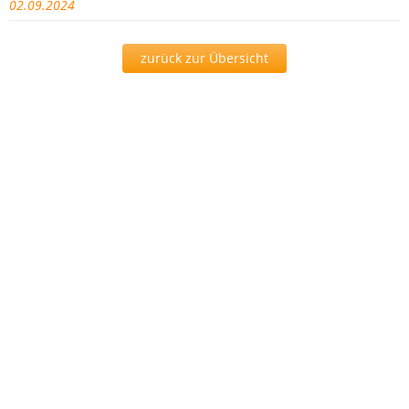
02.09.2024
zurück zur Übersicht
Presse
Aktuelles
Bildergalerie
Stellenangebote
Pressemitteilungen
Ansprechpartner