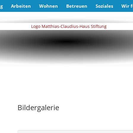
ng
Arbeiten
Wohnen
Betreuen
Soziales
Wir f
Bildergalerie