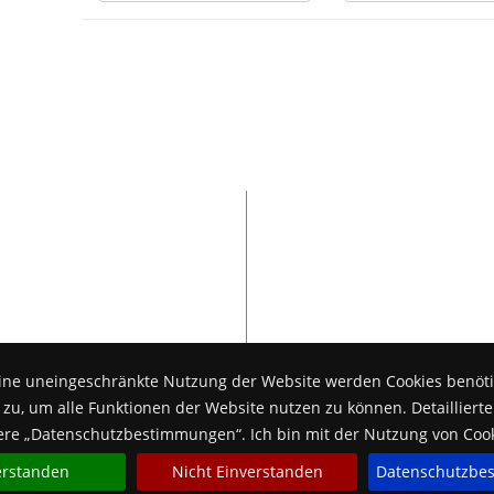
Stellenangebote
ine uneingeschränkte Nutzung der Website werden Cookies benötig
uelle Angebote finden sie hier!
u, um alle Funktionen der Website nutzen zu können. Detaillierte
nsere „Datenschutzbestimmungen“. Ich bin mit der Nutzung von Coo
erstanden
Nicht Einverstanden
Datenschutzbe