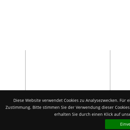
Presse
Aktuelles
Bildergalerie
Stellenangebote
Pressemitteilungen
Ansprechpartner
Diese Website verwendet Cookies zu Analysezwecken. Für e
Akt
Zustimmung. Bitte stimmen Sie der Verwendung dieser Cookies z
erhalten Sie durch einen Klick auf u
Einv