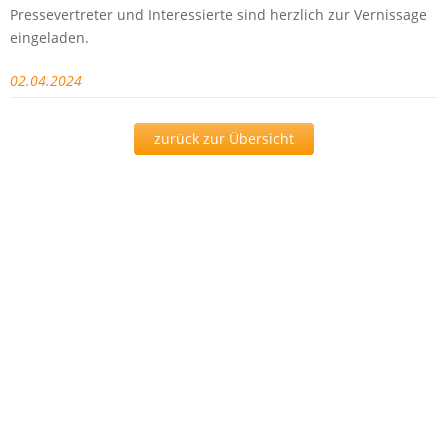
Pressevertreter und Interessierte sind herzlich zur Vernissage
eingeladen.
02.04.2024
zurück zur Übersicht
Presse
Aktuelles
Bildergalerie
Stellenangebote
Pressemitteilungen